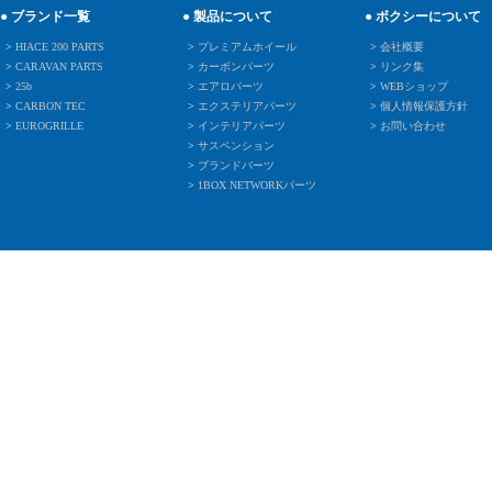
● ブランド一覧
● 製品について
● ボクシーについて
>
HIACE 200 PARTS
>
プレミアムホイール
>
会社概要
>
CARAVAN PARTS
>
カーボンパーツ
>
リンク集
>
25b
>
エアロパーツ
>
WEBショップ
>
CARBON TEC
>
エクステリアパーツ
>
個人情報保護方針
>
EUROGRILLE
>
インテリアパーツ
>
お問い合わせ
>
サスペンション
>
ブランドバーツ
>
1BOX NETWORKパーツ