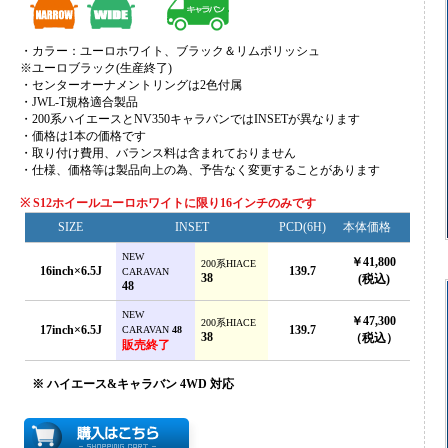
・カラー：ユーロホワイト、ブラック＆リムポリッシュ
※ユーロブラック(生産終了)
・センターオーナメントリングは2色付属
・JWL-T規格適合製品
・200系ハイエースとNV350キャラバンではINSETが異なります
・価格は1本の価格です
・取り付け費用、バランス料は含まれておりません
・仕様、価格等は製品向上の為、予告なく変更することがあります
※ S12ホイールユーロホワイトに限り16インチのみです
SIZE
INSET
PCD(6H)
本体価格
NEW
￥41,800
200系HIACE
16inch×6.5J
139.7
CARAVAN
38
(税込)
48
NEW
￥47,300
200系HIACE
17inch×6.5J
139.7
CARAVAN
48
38
（税込）
販売終了
※ ハイエース&キャラバン 4WD 対応