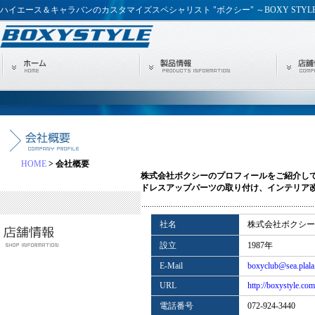
ハイエース＆キャラバンのカスタマイズスペシャリスト "ボクシー" ～BOXY STYL
HOME
> 会社概要
株式会社ボクシーのプロフィールをご紹介し
ドレスアップパーツの取り付け、インテリア
社名
株式会社ボクシー
設立
1987年
E-Mail
boxyclub@sea.plala.
URL
http://boxystyle.com
電話番号
072-924-3440