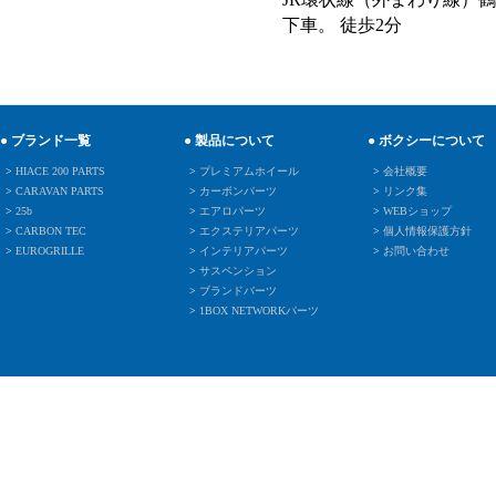
下車。 徒歩2分
● ブランド一覧
● 製品について
● ボクシーについて
>
HIACE 200 PARTS
>
プレミアムホイール
>
会社概要
>
CARAVAN PARTS
>
カーボンパーツ
>
リンク集
>
25b
>
エアロパーツ
>
WEBショップ
>
CARBON TEC
>
エクステリアパーツ
>
個人情報保護方針
>
EUROGRILLE
>
インテリアパーツ
>
お問い合わせ
>
サスペンション
>
ブランドバーツ
>
1BOX NETWORKパーツ