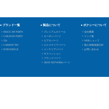
● ブランド一覧
● 製品について
● ボクシーについて
>
HIACE 200 PARTS
>
プレミアムホイール
>
会社概要
>
CARAVAN PARTS
>
カーボンパーツ
>
リンク集
>
25b
>
エアロパーツ
>
WEBショップ
>
CARBON TEC
>
エクステリアパーツ
>
個人情報保護方針
>
EUROGRILLE
>
インテリアパーツ
>
お問い合わせ
>
サスペンション
>
ブランドバーツ
>
1BOX NETWORKパーツ