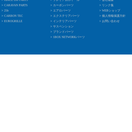
>
CARAVAN PARTS
>
カーボンパーツ
>
リンク集
>
25b
>
エアロパーツ
>
WEBショップ
>
CARBON TEC
>
エクステリアパーツ
>
個人情報保護方針
>
EUROGRILLE
>
インテリアパーツ
>
お問い合わせ
>
サスペンション
>
ブランドバーツ
>
1BOX NETWORKパーツ