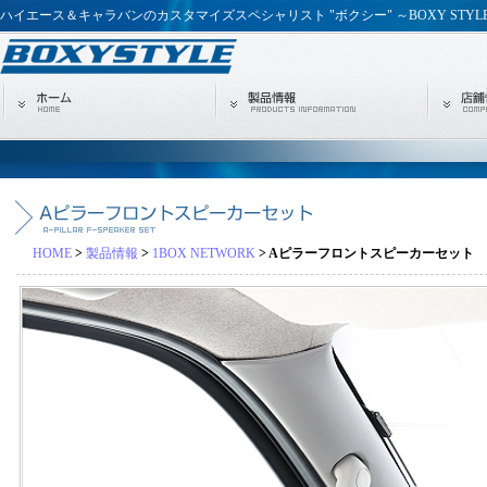
ハイエース＆キャラバンのカスタマイズスペシャリスト "ボクシー" ～BOXY STYL
HOME
>
製品情報
>
1BOX NETWORK
> Aピラーフロントスピーカーセット