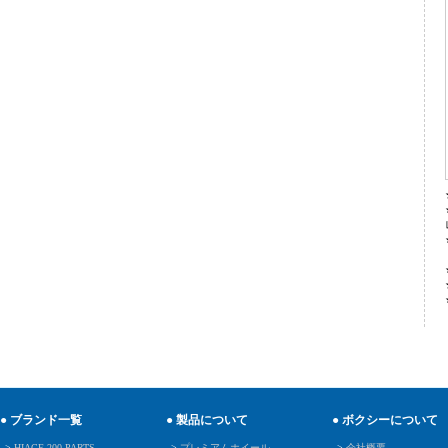
● ブランド一覧
● 製品について
● ボクシーについて
>
HIACE 200 PARTS
>
プレミアムホイール
>
会社概要